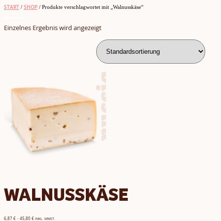
START
/
SHOP
/ Produkte verschlagwortet mit „Walnusskäse“
Walnusskäse
Einzelnes Ergebnis wird angezeigt
WALNUSSKÄSE
6,87
€
–
45,80
€
INKL. MWST.