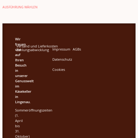
AUSFÜHRUNG WÄHLEN
Wir
freuen
Versand und Lieferkosten
Impressum
AGBs
uns
Zahlungsabwicklung
auf
Datenschutz
Ihren
Besuch
Cookies
in
unserer
Genusswelt
im
Käsekeller
in
Lingenau.
Sommeröffnungszeiten
(1.
April
bis
31.
Oktober)