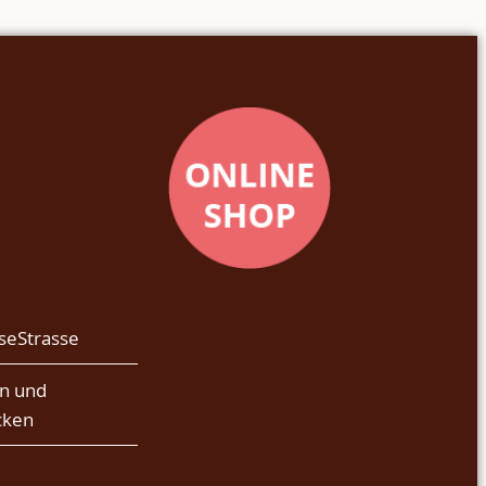
seStrasse
n und
cken