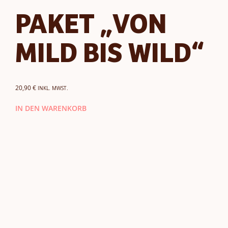
PAKET „VON
MILD BIS WILD“
20,90
€
INKL. MWST.
IN DEN WARENKORB