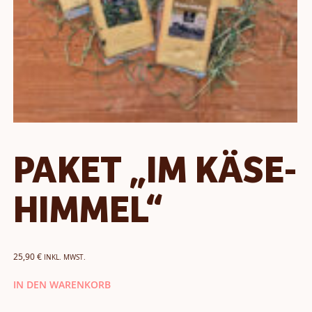
PAKET „IM KÄSE-
HIMMEL“
25,90
€
INKL. MWST.
IN DEN WARENKORB