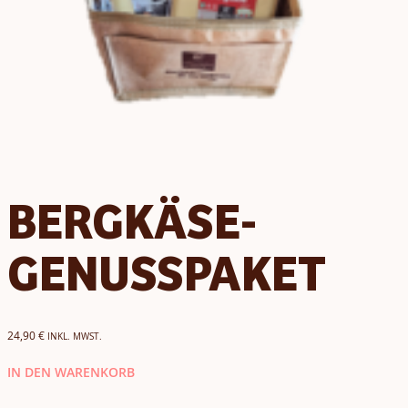
BERGKÄSE-
GENUSSPAKET
24,90
€
INKL. MWST.
IN DEN WARENKORB