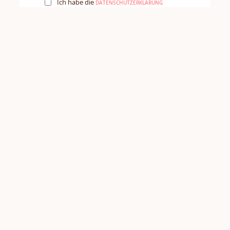
Ich habe die
DATENSCHUTZERKLÄRUNG
gelesen und akzeptiere sie.
*
Ich akzeptiere die
ALLGEMEINEN
.
*
GESCHÄFTSBEDINGUNGEN
Hier kannst du dich für den Newsletter
registrieren (optional)
Trage mich in den Newsletter ein!
REGISTRIEREN
Wir
freuen
Versand und Lieferkosten
Impressum
AGBs
uns
Zahlungsabwicklung