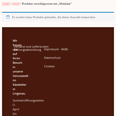
START
/
SHOP
/ Produkte verschlagwortet mit „Weinkäse“
Weinkäse
Es wurden keine Produkte gefunden, die deiner Auswahl entsprechen.
Wir
freuen
Versand und Lieferkosten
Impressum
AGBs
uns
Zahlungsabwicklung
auf
Datenschutz
Ihren
Besuch
Cookies
in
unserer
Genusswelt
im
Käsekeller
in
Lingenau.
Sommeröffnungszeiten
(1.
April
bis