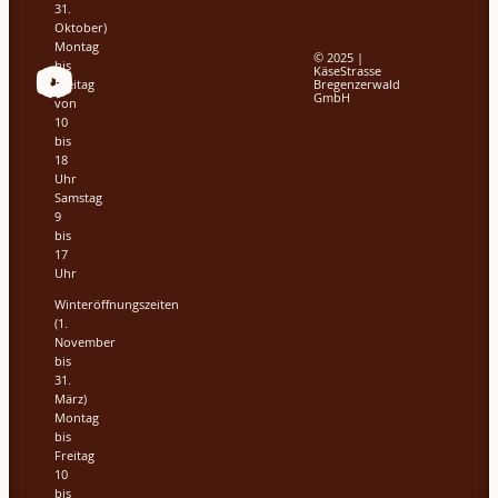
31.
Oktober)
Montag
© 2025 |
bis
KäseStrasse
Bregenzerwald
Freitag
GmbH
von
10
bis
18
Uhr
Samstag
9
bis
17
Uhr
Winteröffnungszeiten
(1.
November
bis
31.
März)
Montag
bis
Freitag
10
bis