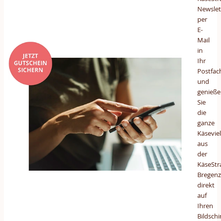
Newslet
per
E-
Mail
in
Ihr
Postfac
und
genieße
Sie
die
ganze
Käseviel
aus
der
KäseStr
Bregenz
direkt
auf
Ihren
Bildschi