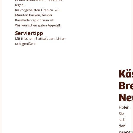
legen.
Im vorgeheizten Ofen ca. 7-8
Minuten backen, bis der
Käsefladen goldbraun ist.
Wir wünschen guten Appetit!
Serviertipp
Mit frischem Blattsalat anrichten
und genißen!
Kä
Br
Ne
Holen
Sie
sich
den
KäseStr