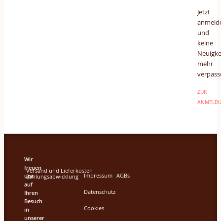
Jetzt
anmeld
und
keine
Neuigke
mehr
verpass
ZUR
ANMELD
Wir
freuen
Versand und Lieferkosten
Impressum
AGBs
uns
Zahlungsabwicklung
auf
Datenschutz
Ihren
Besuch
Cookies
in
unserer