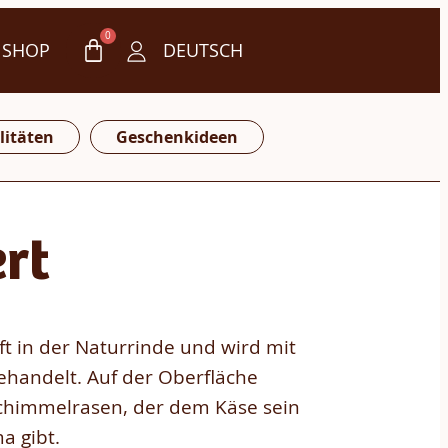
0
 SHOP
DEUTSCH
litäten
Geschenkideen
rt
t in der Naturrinde und wird mit
handelt. Auf der Oberfläche
lschimmelrasen, der dem Käse sein
a gibt.