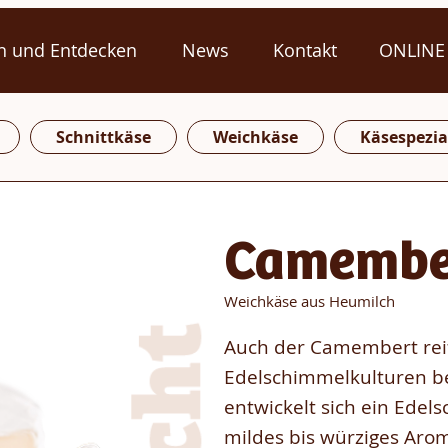
n und Entdecken
News
Kontakt
ONLINE
Schnittkäse
Weichkäse
Käsespezia
Camembe
Weichkäse aus Heumilch
Auch der Camembert reif
Edelschimmelkulturen be
entwickelt sich ein Ede
mildes bis würziges Arom