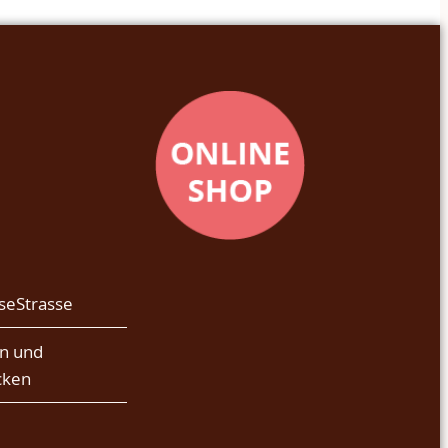
seStrasse
n und
cken